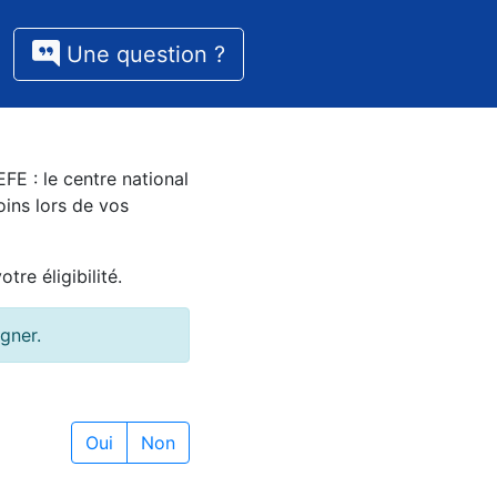
Une question ?
FE : le centre national
oins lors de vos
re éligibilité.
gner.
Oui
Non